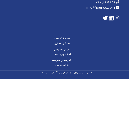
+98(21)4752
info@isunco.com
صفحه نخست
شرکای تجاری
حریم خصوصی
لینک های مفید
شرایط و ضوابط
نقشه سایت
تمامی حقوق برای سازمان فروش آیسان محفوظ است