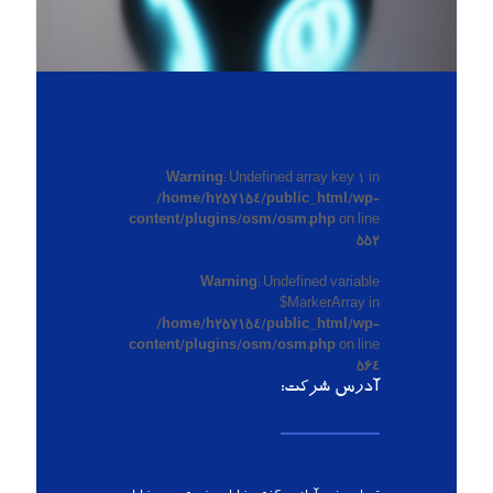
Warning
: Undefined array key 1 in
/home/h257154/public_html/wp-
content/plugins/osm/osm.php
on line
552
Warning
: Undefined variable
$MarkerArray in
/home/h257154/public_html/wp-
content/plugins/osm/osm.php
on line
564
آدرس شرکت: