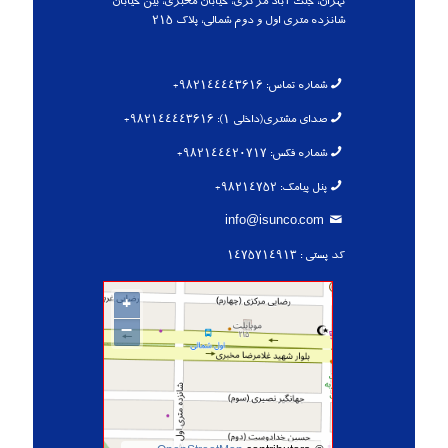
تهران، جنت آباد مرکزی، خیابان مخبری، بین خیابان
شانزده متری اول و دوم شمالی، پلاک 215
شماره تماس:
982144443616+
صدای مشتری(داخلی 1):
982144443616+
شماره فکس:
982144420717+
پنل پیامک:
98214752+
info@isunco.com
کد پستی : 1475714913
+
–